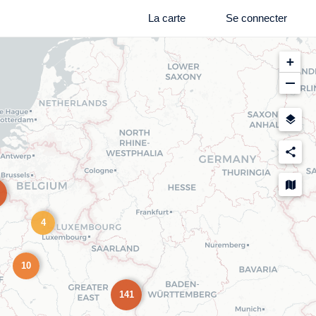
La carte
Se connecter
+
−
4
10
141