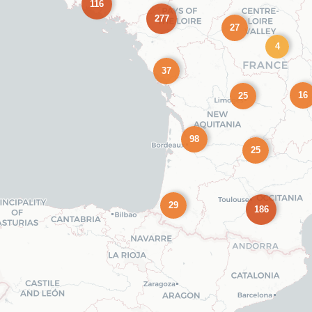
116
277
27
4
37
16
25
98
25
29
186