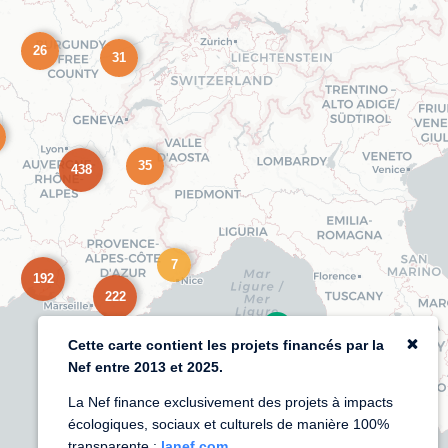
26
31
35
438
7
192
222
Cette carte contient les projets financés par la
Nef entre 2013 et 2025.
La Nef finance exclusivement des projets à impacts
écologiques, sociaux et culturels de manière 100%
transparente :
lanef.com